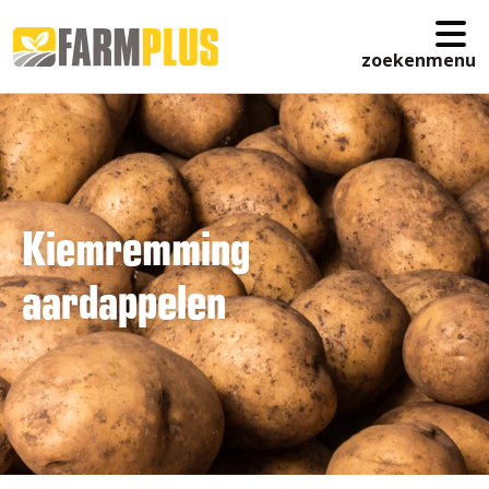
zoeken
menu
Kiemremming
aardappelen