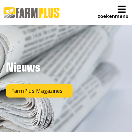
zoeken
menu
Nieuws
FarmPlus Magazines