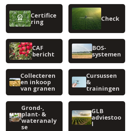
Certifice
Check
ring
CAF
BOS-
bericht
systemen
Collecteren
Cursussen
en inkoop
&
van granen
trainingen
Grond-,
GLB
plant- &
adviestoo
wateranaly
l
se