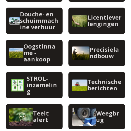
Douche- en
Licentiever
schuimmach
lengingen
ine verhuur
Oogstinna
Precisiela
me -
ndbouw
aankoop
STROL-
Technische
inzamelin
berichten
g
Teelt
Weegbr
alert
ug