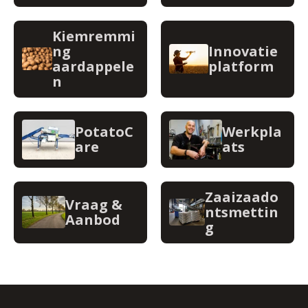
Kiemremmi
ng
Innovatie
aardappele
platform
n
PotatoC
Werkpla
are
ats
Zaaizaado
Vraag &
ntsmettin
Aanbod
g