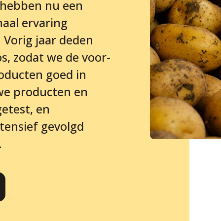
 hebben nu een
haal ervaring
Vorig jaar deden
s, zodat we de voor-
oducten goed in
uwe producten en
getest, en
ntensief gevolgd
.