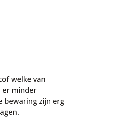
tof welke van
t er minder
e bewaring zijn erg
 dagen.