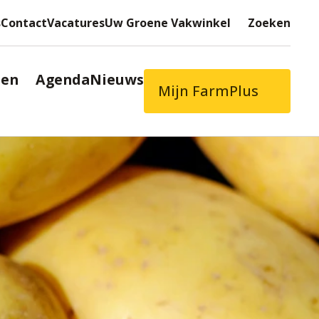
s
Contact
Vacatures
Uw Groene Vakwinkel
Zoeken
ten
Agenda
Nieuws
Mijn FarmPlus