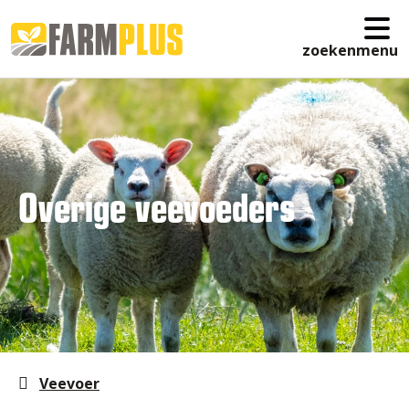
zoeken
menu
Overige veevoeders
Veevoer