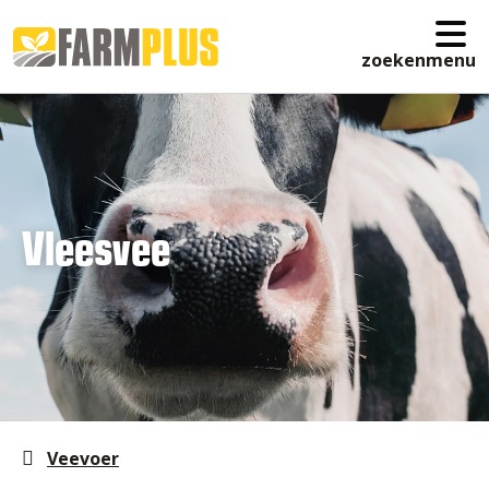
zoeken
menu
Vleesvee
Veevoer